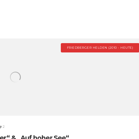
FRIEDBERGER HELDEN (2010 - HEUTE)
2
r“ & „Auf hoher See“