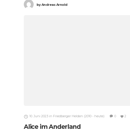
by
Andreas Arnold
10. Juni 2023
in
Friedberger Helden (2010 - heute)
0
2
Alice im Anderland