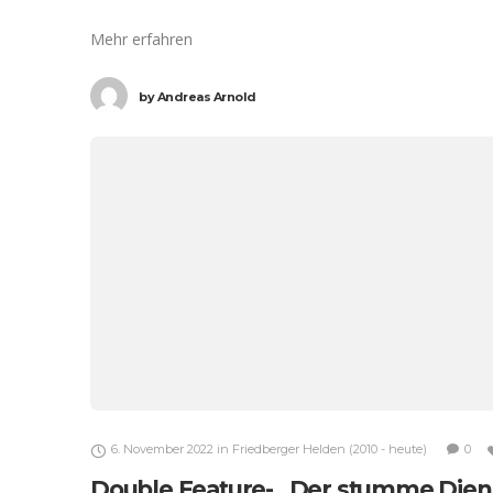
Mehr erfahren
by
Andreas Arnold
6. November 2022
in
Friedberger Helden (2010 - heute)
0
Double Feature- „Der stumme Diene