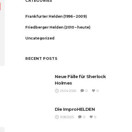
CATEGORIES
Frankfurter Helden (1996 – 2009)
Friedberger Helden (2010 – heute)
Uncategorized
RECENT POSTS
Neue Fälle für Sherlock
Holmes
25.04.2026
0
0
Die ImproHELDEN
9.08.2025
0
0