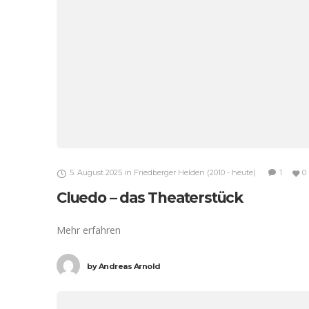
5. August 2025
in
Friedberger Helden (2010 - heute)
1
0
Cluedo – das Theaterstück
Mehr erfahren
by
Andreas Arnold