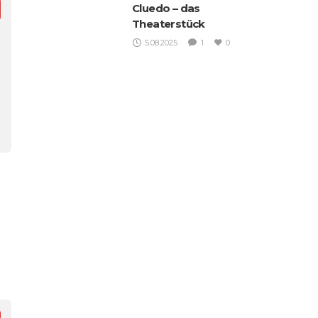
Cluedo – das
Theaterstück
5.08.2025
1
0